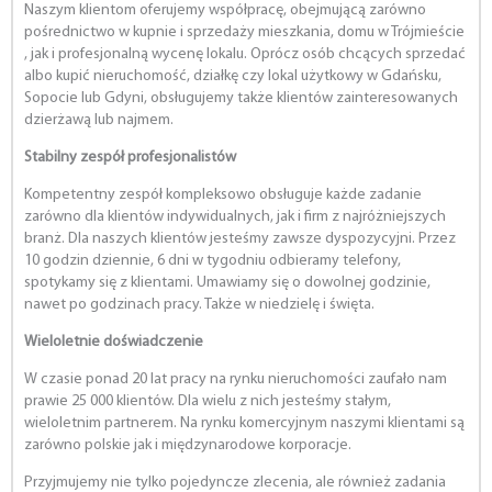
Naszym klientom oferujemy współpracę, obejmującą zarówno
pośrednictwo w kupnie i sprzedaży mieszkania, domu w Trójmieście
, jak i profesjonalną wycenę lokalu. Oprócz osób chcących sprzedać
albo kupić nieruchomość, działkę czy lokal użytkowy w Gdańsku,
Sopocie lub Gdyni, obsługujemy także klientów zainteresowanych
dzierżawą lub najmem.
Stabilny zespół profesjonalistów
Kompetentny zespół kompleksowo obsługuje każde zadanie
zarówno dla klientów indywidualnych, jak i firm z najróżniejszych
branż. Dla naszych klientów jesteśmy zawsze dyspozycyjni. Przez
10 godzin dziennie, 6 dni w tygodniu odbieramy telefony,
spotykamy się z klientami. Umawiamy się o dowolnej godzinie,
nawet po godzinach pracy. Także w niedzielę i święta.
Wieloletnie doświadczenie
W czasie ponad 20 lat pracy na rynku nieruchomości zaufało nam
prawie 25 000 klientów. Dla wielu z nich jesteśmy stałym,
wieloletnim partnerem. Na rynku komercyjnym naszymi klientami są
zarówno polskie jak i międzynarodowe korporacje.
Przyjmujemy nie tylko pojedyncze zlecenia, ale również zadania