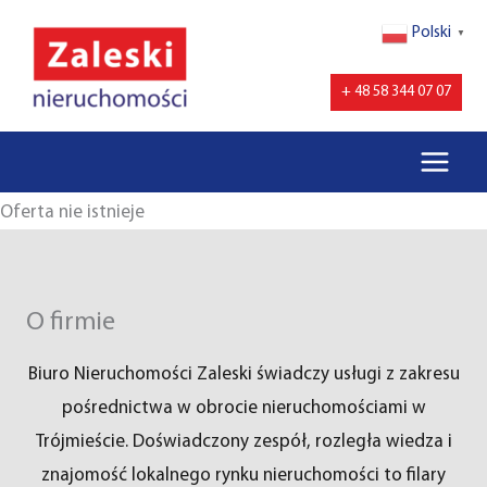
Przejdź
Polski
▼
do
treści
+ 48 58 344 07 07
Oferta nie istnieje
O firmie
Biuro Nieruchomości Zaleski świadczy usługi z zakresu
pośrednictwa w obrocie nieruchomościami w
Trójmieście. Doświadczony zespół, rozległa wiedza i
znajomość lokalnego rynku nieruchomości to filary