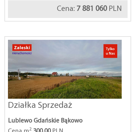
Cena:
7 881 060
PLN
Działka Sprzedaż
Lublewo Gdańskie Bąkowo
2
Cena m
300.00
PLN