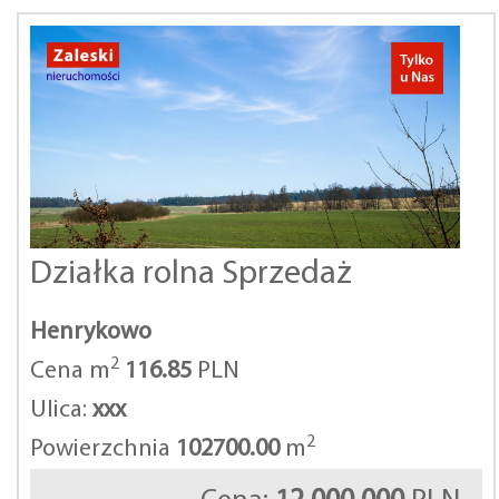
Działka rolna Sprzedaż
Henrykowo
2
Cena m
116.85
PLN
Ulica:
xxx
2
Powierzchnia
102700.00
m