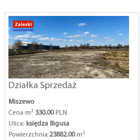
Działka Sprzedaż
Miszewo
2
Cena m
330.00
PLN
Ulica:
księdza Bigusa
2
Powierzchnia
23882.00
m