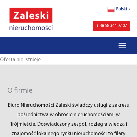
Przejdź
Polski
▼
do
treści
+ 48 58 344 07 07
Oferta nie istnieje
O firmie
Biuro Nieruchomości Zaleski świadczy usługi z zakresu
pośrednictwa w obrocie nieruchomościami w
Trójmieście. Doświadczony zespół, rozległa wiedza i
znajomość lokalnego rynku nieruchomości to filary