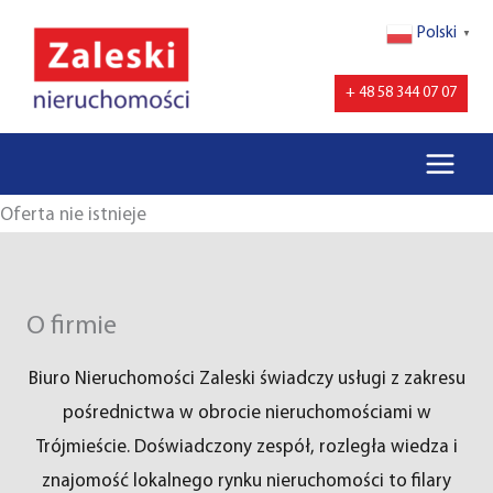
Przejdź
Polski
▼
do
treści
+ 48 58 344 07 07
Oferta nie istnieje
O firmie
Biuro Nieruchomości Zaleski świadczy usługi z zakresu
pośrednictwa w obrocie nieruchomościami w
Trójmieście. Doświadczony zespół, rozległa wiedza i
znajomość lokalnego rynku nieruchomości to filary