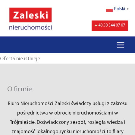
Przejdź
Polski
▼
do
treści
+ 48 58 344 07 07
Oferta nie istnieje
O firmie
Biuro Nieruchomości Zaleski świadczy usługi z zakresu
pośrednictwa w obrocie nieruchomościami w
Trójmieście. Doświadczony zespół, rozległa wiedza i
znajomość lokalnego rynku nieruchomości to filary